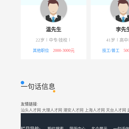
温先生
李先
22岁
中专/技校
41岁
高中
00元
其他职位
2000-3000元
技工/普工
50
一句话信息
友情链接:
汕头人才网
大理人才网
潮安人才网
上海人才网
天台人才网
栏目导航:
职位搜索
简历中心
名企展示
一句话