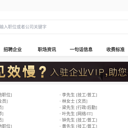
招聘企业
职场资讯
一句话信息
收费标准
他职位]
· 李先生 [技工/普工]
业员]
· 林女士 [文员]
员]
· 梁先生 [行政/后勤]
师]
· 叶先生 [网络/IT]
员]
· 钟先生 [技工/普工]
他职位]
· 黄先生 [技工/普工]