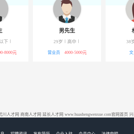
生
男先生
以下
29岁
高中
38
00-8000元
营业员
4000-5000元
文
武川人才网
商南人才网
延长人才网
www.huashengwenxue.com官网首页
兴
信息
招聘资讯
发布简历
企业入驻
会员中心
法律申明