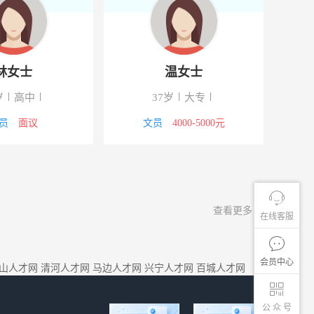
林女士
温女士
岁
高中
37岁
大专
员
面议
文员
4000-5000元
查看更多
在线客服
会员中心
山人才网
清河人才网
马边人才网
兴宁人才网
百城人才网
公 众 号